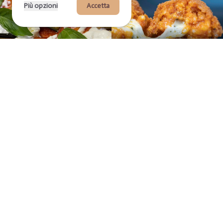
Più opzioni
Accetta
Tradizione romana
Rispettiamo le ricette e le
tecniche della vera scuola
Cottura perfetta
romana, portando in tavola
Cotte al punto giusto per una
tutto il sapore della nostra
crosta croccante e un cuore
storia culinaria.
morbido, le nostre pizze
raggiungono l’equilibrio ideale
tra gusto e consistenza.
Esplora
il menu