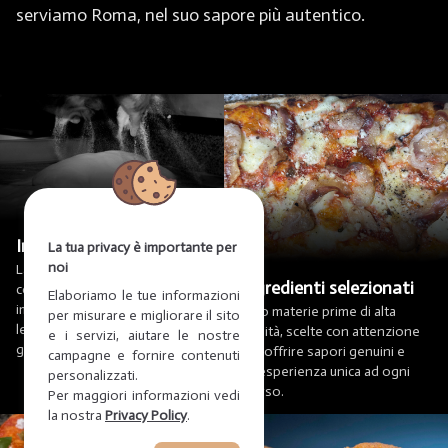
serviamo Roma, nel suo sapore più autentico.
Impasti artigianali
La tua privacy è importante per
noi
Lavorati a mano ogni giorno
Ingredienti selezionati
con cura e passione, i nostri
Elaboriamo le tue informazioni
impasti garantiscono
Solo materie prime di alta
per misurare e migliorare il sito
leggerezza, fragranza e un
qualità, scelte con attenzione
e i servizi, aiutare le nostre
gusto autentico.
per offrire sapori genuini e
campagne e fornire contenuti
un’esperienza unica ad ogni
personalizzati.
morso.
Per maggiori informazioni vedi
la nostra
Privacy Policy
.