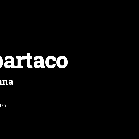
artaco
ana
4/5
M