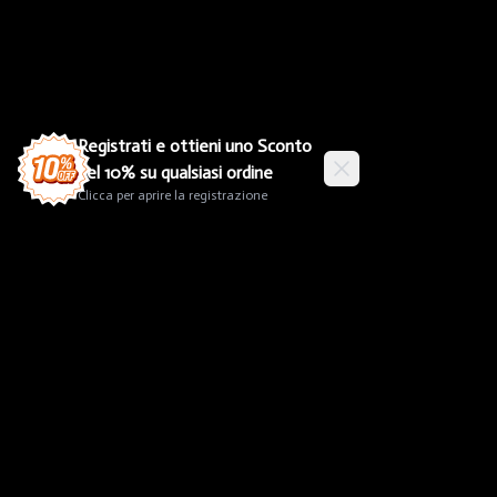
Salta al contenuto principale
Registrati e ottieni uno Sconto
del 10% su qualsiasi ordine
Clicca per aprire la registrazione