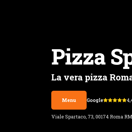
Pizza
Sp
La vera pizza
Rom
Menu
Google
4,
Viale Spartaco, 73, 00174 Roma R